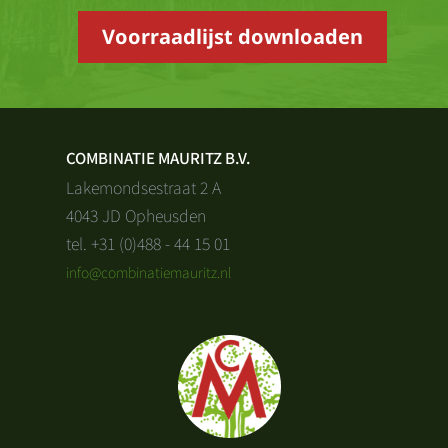
Voorraadlijst downloaden
COMBINATIE MAURITZ B.V.
Lakemondsestraat 2 A
4043 JD Opheusden
tel. +31 (0)488 - 44 15 01
info@combinatiemauritz.nl