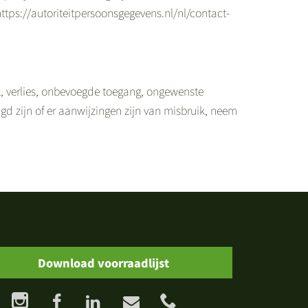
https://autoriteitpersoonsgegevens.nl/nl/contact-
 verlies, onbevoegde toegang, ongewenste
gd zijn of er aanwijzingen zijn van misbruik, neem
Download voorraadlijst