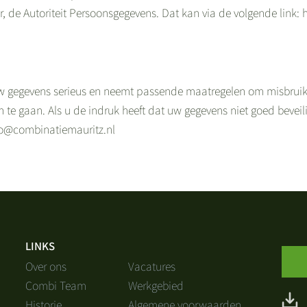
r, de Autoriteit Persoonsgegevens. Dat kan via de volgende link: 
 gegevens serieus en neemt passende maatregelen om misbruik,
e gaan. Als u de indruk heeft dat uw gegevens niet goed beveili
nfo@combinatiemauritz.nl
LINKS
Over ons
Vacatures
Combi Team
Werkgebied
Historie
Algemene voorwaarden