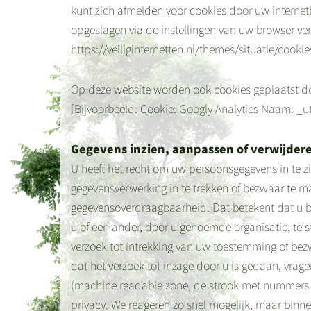
kunt zich afmelden voor cookies door uw internetb
opgeslagen via de instellingen van uw browser verw
https://veiliginternetten.nl/themes/situatie/cooki
Op deze website worden ook cookies geplaatst door
[Bijvoorbeeld: Cookie: Googly Analytics Naam: _u
Gegevens inzien, aanpassen of verwijder
U heeft het recht om uw persoonsgegevens in te zi
gegevensverwerking in te trekken of bezwaar te 
gegevensoverdraagbaarheid. Dat betekent dat u b
u of een ander, door u genoemde organisatie, te s
verzoek tot intrekking van uw toestemming of be
dat het verzoek tot inzage door u is gedaan, vrag
(machine readable zone, de strook met nummers 
privacy. We reageren zo snel mogelijk, maar binne