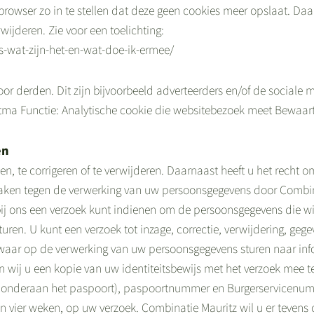
rowser zo in te stellen dat deze geen cookies meer opslaat. Daar
ijderen. Zie voor een toelichting:
es-wat-zijn-het-en-wat-doe-ik-ermee/
 derden. Dit zijn bijvoorbeeld adverteerders en/of de sociale m
tma Functie: Analytische cookie die websitebezoek meet Bewaarte
en
en, te corrigeren of te verwijderen. Daarnaast heeft u het recht
maken tegen de verwerking van uw persoonsgegevens door Combina
ij ons een verzoek kunt indienen om de persoonsgegevens die w
turen. U kunt een verzoek tot inzage, correctie, verwijdering, g
zwaar op de verwerking van uw persoonsgegevens sturen naar info
en wij u een kopie van uw identiteitsbewijs met het verzoek mee 
onderaan het paspoort), paspoortnummer en Burgerservicenumm
n vier weken, op uw verzoek. Combinatie Mauritz wil u er tevens