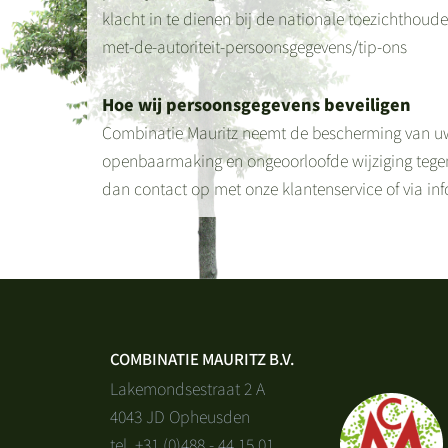
klacht in te dienen bij de nationale toezichthoude
met-de-autoriteit-persoonsgegevens/tip-ons
Hoe wij persoonsgegevens beveiligen
Combinatie Mauritz neemt de bescherming van uw
openbaarmaking en ongeoorloofde wijziging tegen t
dan contact op met onze klantenservice of via i
COMBINATIE MAURITZ B.V.
Lakemondsestraat 2 A
4043 JD Opheusden
tel. +31 (0)488 - 44 15 01