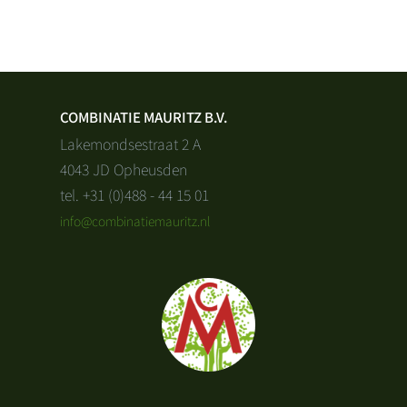
COMBINATIE MAURITZ B.V.
Lakemondsestraat 2 A
4043 JD Opheusden
tel. +31 (0)488 - 44 15 01
info@combinatiemauritz.nl